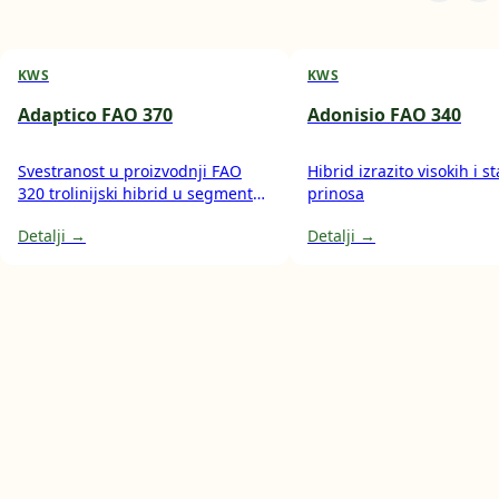
KWS
KWS
Adaptico FAO 370
Adonisio FAO 340
Svestranost u proizvodnji FAO
Hibrid izrazito visokih i s
320 trolinijski hibrid u segmentu
prinosa
polutvrdunca višenamjenski
Detalji →
Detalji →
hibrid za proizvodnju zrna i silaže
cijele biljke osim za ishranu
stoke, pogodan i za korištenje u
pekarskoj industriji