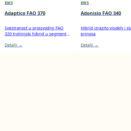
KWS
KWS
Adaptico FAO 370
Adonisio FAO 340
Svestranost u proizvodnji FAO
Hibrid izrazito visokih i s
320 trolinijski hibrid u segmentu
prinosa
polutvrdunca višenamjenski
Detalji →
Detalji →
hibrid za proizvodnju zrna i silaže
cijele biljke osim za ishranu
stoke, pogodan i za korištenje u
pekarskoj industriji