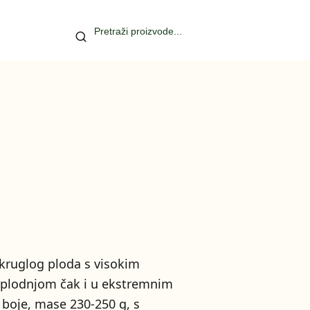
 okruglog ploda s visokim
oplodnjom čak i u ekstremnim
 boje, mase 230-250 g, s