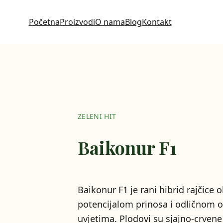
Početna
Proizvodi
O nama
Blog
Kontakt
ZELENI HIT
Baikonur F1
Baikonur F1 je rani hibrid rajčice
potencijalom prinosa i odličnom 
uvjetima. Plodovi su sjajno-crvene