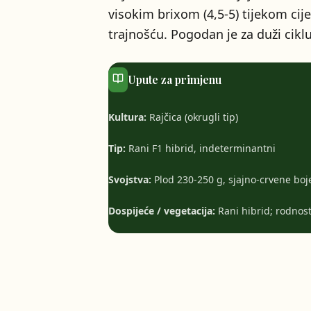
visokim brixom (4,5-5) tijekom cij
trajnošću. Pogodan je za duži cikl
Upute za primjenu
Kultura:
Rajčica (okrugli tip)
Tip:
Rani F1 hibrid, indeterminantni
Svojstva:
Plod 230-250 g, sjajno-crvene boje
Dospijeće / vegetacija:
Rani hibrid; rodnost