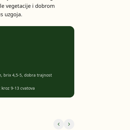
ele vegetacije i dobrom
us uzgoja.
, brix 4,5-5, dobra trajnost
 kroz 9-13 cvatova