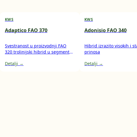
KWS
KWS
Adaptico FAO 370
Adonisio FAO 340
Svestranost u proizvodnji FAO
Hibrid izrazito visokih i s
320 trolinijski hibrid u segmentu
prinosa
polutvrdunca višenamjenski
Detalji →
Detalji →
hibrid za proizvodnju zrna i silaže
cijele biljke osim za ishranu
stoke, pogodan i za korištenje u
pekarskoj industriji