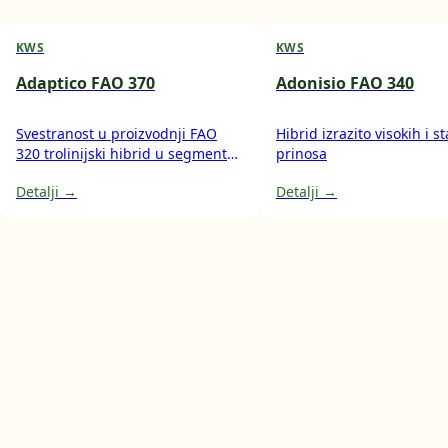
KWS
KWS
Adaptico FAO 370
Adonisio FAO 340
Svestranost u proizvodnji FAO
Hibrid izrazito visokih i s
320 trolinijski hibrid u segmentu
prinosa
polutvrdunca višenamjenski
Detalji →
Detalji →
hibrid za proizvodnju zrna i silaže
cijele biljke osim za ishranu
stoke, pogodan i za korištenje u
pekarskoj industriji