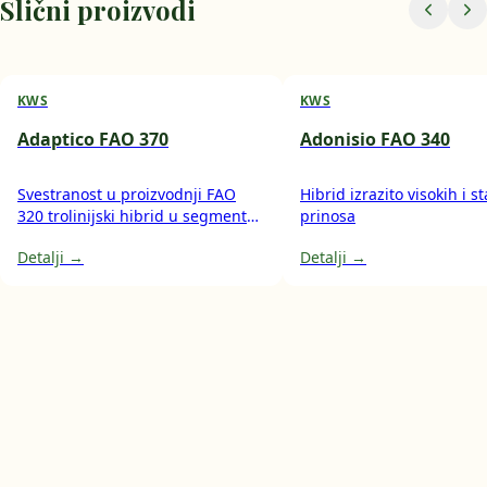
Slični proizvodi
KWS
KWS
Adaptico FAO 370
Adonisio FAO 340
Svestranost u proizvodnji FAO
Hibrid izrazito visokih i s
320 trolinijski hibrid u segmentu
prinosa
polutvrdunca višenamjenski
Detalji →
Detalji →
hibrid za proizvodnju zrna i silaže
cijele biljke osim za ishranu
stoke, pogodan i za korištenje u
pekarskoj industriji