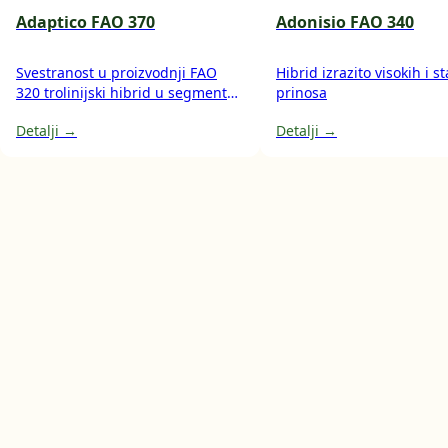
Adaptico FAO 370
Adonisio FAO 340
Svestranost u proizvodnji FAO
Hibrid izrazito visokih i s
320 trolinijski hibrid u segmentu
prinosa
polutvrdunca višenamjenski
Detalji →
Detalji →
hibrid za proizvodnju zrna i silaže
cijele biljke osim za ishranu
stoke, pogodan i za korištenje u
pekarskoj industriji