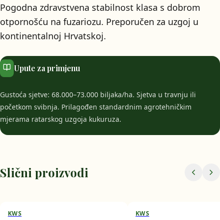
Pogodna zdravstvena stabilnost klasa s dobrom
otpornošću na fuzariozu. Preporučen za uzgoj u
kontinentalnoj Hrvatskoj.
Upute za primjenu
Gustoća sjetve: 68.000–73.000 biljaka/ha. Sjetva u travnju ili
početkom svibnja. Prilagođen standardnim agrotehničkim
mjerama ratarskog uzgoja kukuruza.
Slični proizvodi
KWS
KWS