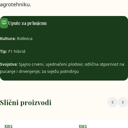
agrotehniku.
Upute za primjenu
Kultura:
Rotkvica
Tip:
F1 hibrid
Svojstva:
Sjajno crveni, ujednačeni plodovi; odlična otpornost na
pucanje i drvenjenje; za svježu potrošnju
Slični proizvodi
KWS
KWS