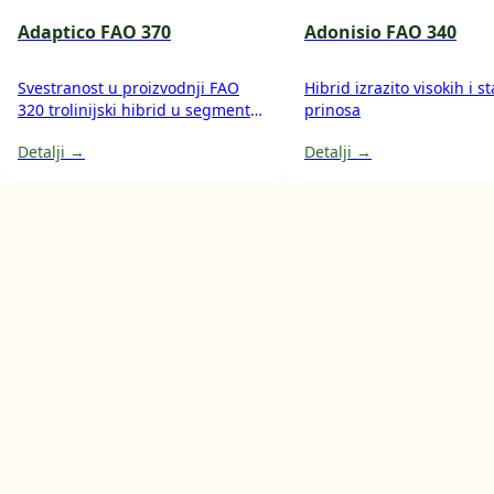
Adaptico FAO 370
Adonisio FAO 340
Svestranost u proizvodnji FAO
Hibrid izrazito visokih i s
320 trolinijski hibrid u segmentu
prinosa
polutvrdunca višenamjenski
Detalji →
Detalji →
hibrid za proizvodnju zrna i silaže
cijele biljke osim za ishranu
stoke, pogodan i za korištenje u
pekarskoj industriji