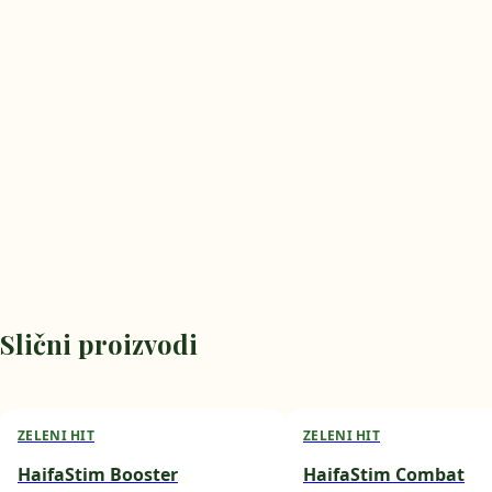
Slični proizvodi
ZELENI HIT
ZELENI HIT
HaifaStim Booster
HaifaStim Combat