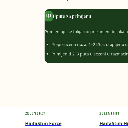
Upute za primjenu
Primjenjuje se folijarno prskanjem biljaka u
Preporučena doza: 1–2 l/ha, otopljeno u
Primijeniti 2–3 puta u sezoni u razmac
ZELENI HIT
ZELENI HIT
HaifaStim Force
HaifaStim 