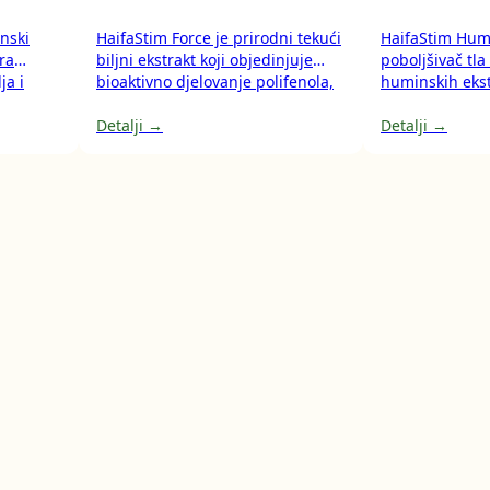
nski
HaifaStim Force je prirodni tekući
HaifaStim Humi
ra
biljni ekstrakt koji objedinjuje
poboljšivač tla
ja i
bioaktivno djelovanje polifenola,
huminskih ekst
.
manitola, betaina i L-
leonardita, s 
iče
aminokiselina. Potiče diobu i rast
Detalji →
omjerom humins
Detalji →
i jača
stanica, podupire stvaranje
kiselina. Pobol
lacija
aminokiselina i proteina te
usvajanje hranj
nostavno
pomaže antioksidativnu aktivnost
ciklusa rasta, 
u uvjetima stresa.
biljke.