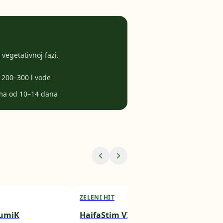
 vegetativnoj fazi.
 200–300 l vode
ima od 10–14 dana
ZELENI HIT
SYN
HumiK
HaifaStim VIM
Isa