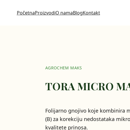
Početna
Proizvodi
O nama
Blog
Kontakt
AGROCHEM MAKS
TORA MICRO MA
Folijarno gnojivo koje kombinira ma
(B) za korekciju nedostataka mikr
kvalitete prinosa.