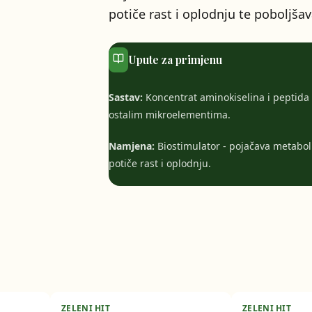
potiče rast i oplodnju te poboljšav
Upute za primjenu
Sastav:
Koncentrat aminokiselina i peptida
ostalim mikroelementima.
Namjena:
Biostimulator - pojačava metaboli
potiče rast i oplodnju.
ZELENI HIT
ZELENI HIT