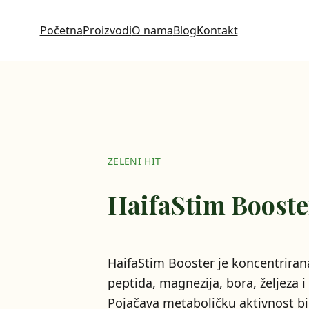
Početna
Proizvodi
O nama
Blog
Kontakt
ZELENI HIT
HaifaStim Booste
HaifaStim Booster je koncentriran
peptida, magnezija, bora, željeza 
Pojačava metaboličku aktivnost bi