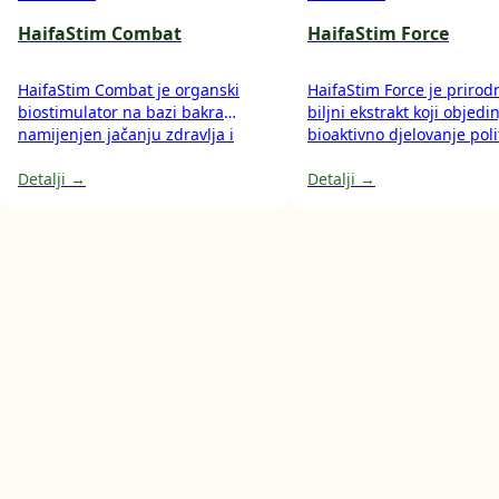
HaifaStim Combat
HaifaStim Force
HaifaStim Combat je organski
HaifaStim Force je prirodn
biostimulator na bazi bakra
biljni ekstrakt koji objedi
namijenjen jačanju zdravlja i
bioaktivno djelovanje poli
fiziološke kondicije biljaka.
manitola, betaina i L-
Podupire fotosintezu, potiče
Detalji →
aminokiselina. Potiče diob
Detalji →
biosintezu ugljikohidrata i jača
stanica, podupire stvaran
biljna tkiva. Tekuća formulacija
aminokiselina i proteina 
omogućuje sigurno i jednostavno
pomaže antioksidativnu a
rukovanje. Dopušten je u
u uvjetima stresa.
ekološkoj proizvodnji.