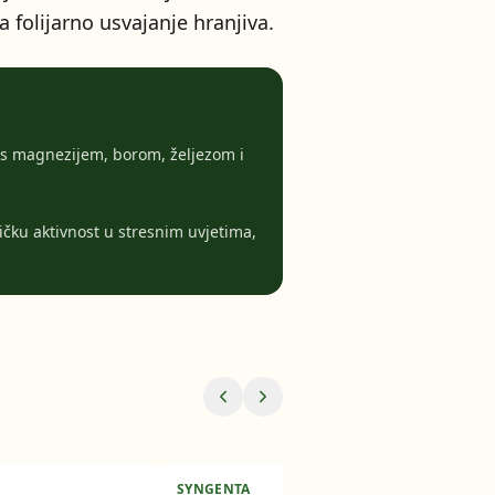
a folijarno usvajanje hranjiva.
 s magnezijem, borom, željezom i
čku aktivnost u stresnim uvjetima,
SYNGENTA
PET