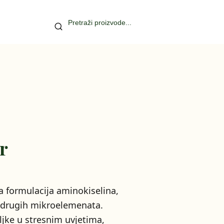
r
a formulacija aminokiselina,
i drugih mikroelemenata.
ljke u stresnim uvjetima,