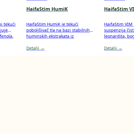
HaifaStim HumiK
HaifaStim V
i tekući
HaifaStim HumiK je tekući
HaifaStim VIM 
njuje
poboljšivač tla na bazi stabilnih
suspenzija čis
fenola,
huminskih ekstrakata iz
leonardita, bo
leonardita, s optimalnim
huminskih i ful
u i rast
omjerom huminskih i fulvinskih
Detalji →
Poboljšava plod
Detalji →
je
kiselina. Poboljšava plodnost tla i
učinkovitost is
te
usvajanje hranjiva tijekom cijelog
ktivnost
ciklusa rasta, čime jača ishranu
biljke.