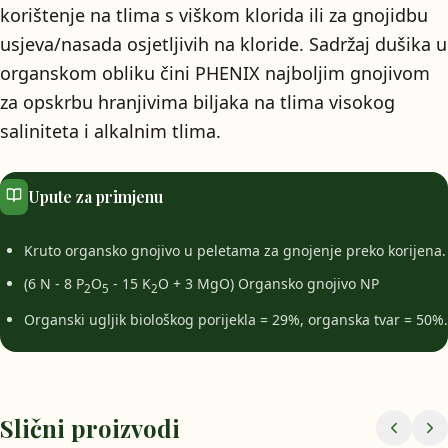
korištenje na tlima s viškom klorida ili za gnojidbu
usjeva/nasada osjetljivih na kloride. Sadržaj dušika u
organskom obliku čini PHENIX najboljim gnojivom
za opskrbu hranjivima biljaka na tlima visokog
saliniteta i alkalnim tlima.
Upute za primjenu
Kruto organsko gnojivo u peletama za gnojenje preko korijena.
(6 N - 8 P
O
- 15 K
O + 3 MgO) Organsko gnojivo NP
2
5
2
Organski ugljik biološkog porijekla = 29%, organska tvar = 50%.
Slični proizvodi