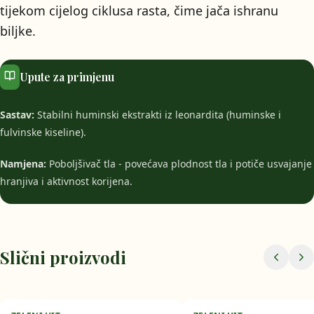
tijekom cijelog ciklusa rasta, čime jača ishranu
biljke.
Upute za primjenu
Sastav:
Stabilni huminski ekstrakti iz leonardita (huminske i
fulvinske kiseline).
Namjena:
Poboljšivač tla - povećava plodnost tla i potiče usvajanje
hranjiva i aktivnost korijena.
Slični proizvodi