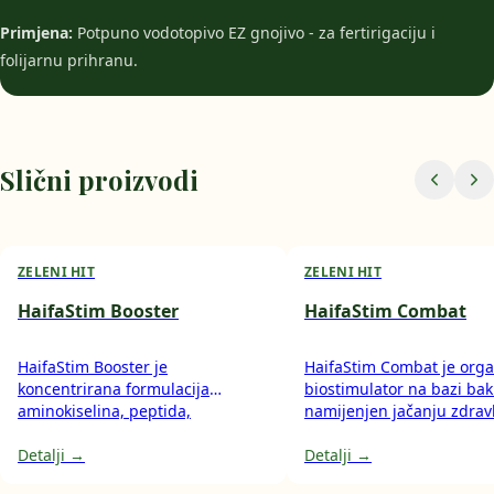
Primjena:
Potpuno vodotopivo EZ gnojivo - za fertirigaciju i
folijarnu prihranu.
Slični proizvodi
ZELENI HIT
ZELENI HIT
HaifaStim Booster
HaifaStim Combat
HaifaStim Booster je
HaifaStim Combat je orga
koncentrirana formulacija
biostimulator na bazi bak
aminokiselina, peptida,
namijenjen jačanju zdravl
magnezija, bora, željeza i drugih
fiziološke kondicije biljaka
mikroelemenata. Pojačava
Detalji →
Podupire fotosintezu, pot
Detalji →
metaboličku aktivnost biljke u
biosintezu ugljikohidrata 