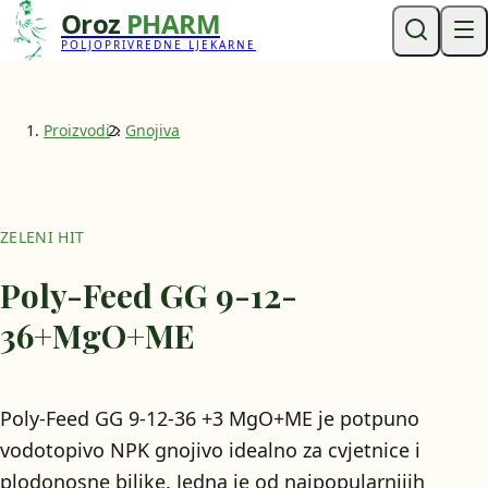
Oroz
PHARM
POLJOPRIVREDNE LJEKARNE
Proizvodi
Gnojiva
ZELENI HIT
Poly-Feed GG 9-12-
36+MgO+ME
Poly-Feed GG 9-12-36 +3 MgO+ME je potpuno
vodotopivo NPK gnojivo idealno za cvjetnice i
plodonosne biljke. Jedna je od najpopularnijih