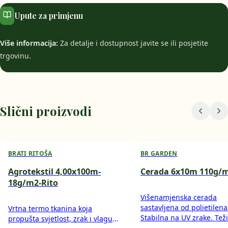
Upute za primjenu
Više informacija:
Za detalje i dostupnost javite se ili posjetite
trgovinu.
Slični proizvodi
BRATI RITOŠA
BR GARDEN
Agrotekstil 4,00x100m-
Cerada 6x10m 110g/
18g/m2-Rito
Višenamjenska cerada
sastavljena od polietilena
Vrtna termo tkanina koja
Stabilna na UV zrake. Tež
propušta svjetlost, zrak i vlagu
g/m2. Koristi se za transp