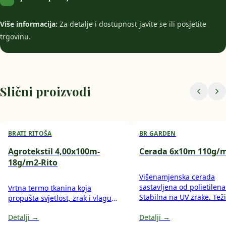
Više informacija:
Za detalje i dostupnost javite se ili posjetite
trgovinu.
Slični proizvodi
BRATI RITOŠA
BR GARDEN
Agrotekstil 4,00x100m-
Cerada 6x10m 110g/
18g/m2-Rito
Višenamjenska cerada
sastavljena od polietilena
Vrtna termo tkanina koja
Stabilna na UV zrake. Tež
propušta svjetlost, zrak i vlagu
g/m2. Koristi se za transp
koristi se odmah poslije sjetve,
Detalji →
industriju, poljoprivredu,
Detalji →
sadnje ili presađivanja.