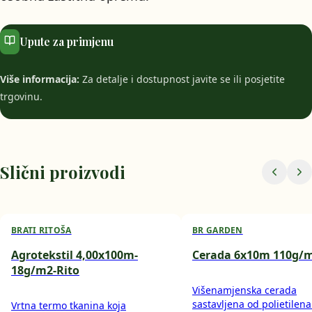
Upute za primjenu
Više informacija:
Za detalje i dostupnost javite se ili posjetite
trgovinu.
Slični proizvodi
BRATI RITOŠA
BR GARDEN
Agrotekstil 4,00x100m-
Cerada 6x10m 110g/
18g/m2-Rito
Višenamjenska cerada
sastavljena od polietilena
Vrtna termo tkanina koja