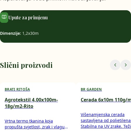
Upute za primjenu
Dimenzije:
1,2x30m
Slični proizvodi
BRATI RITOŠA
BR GARDEN
Agrotekstil 4,00x100m-
Cerada 6x10m 110g/
18g/m2-Rito
Višenamjenska cerada
sastavljena od polietilena
Vrtna termo tkanina koja
Stabilna na UV zrake. Tež
propušta svjetlost, zrak i vlagu