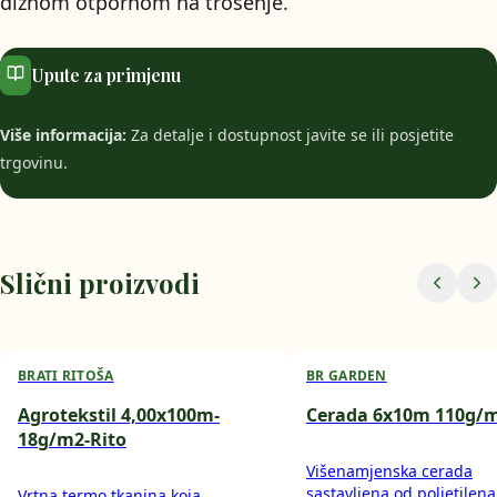
diznom otpornom na trošenje.
Upute za primjenu
Više informacija:
Za detalje i dostupnost javite se ili posjetite
trgovinu.
Slični proizvodi
BRATI RITOŠA
BR GARDEN
Agrotekstil 4,00x100m-
Cerada 6x10m 110g/
18g/m2-Rito
Višenamjenska cerada
sastavljena od polietilena
Vrtna termo tkanina koja