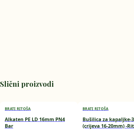
Slični proizvodi
BRATI RITOŠA
BRATI RITOŠA
Alkaten PE LD 16mm PN4
Bušilica za kapaljke
Bar
(crijeva 16-20mm) -Ri