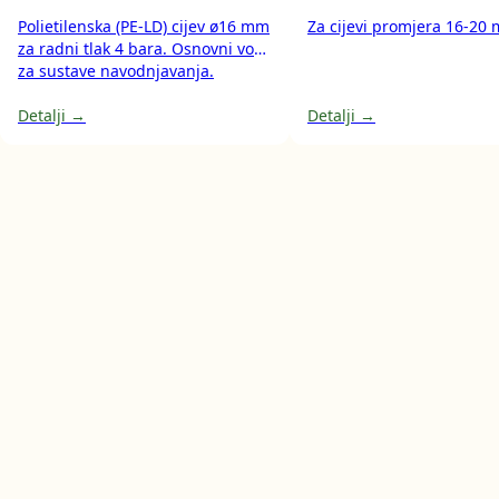
Polietilenska (PE-LD) cijev ø16 mm
Za cijevi promjera 16-20
za radni tlak 4 bara. Osnovni vod
za sustave navodnjavanja.
Detalji →
Detalji →