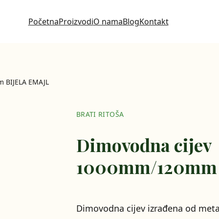
Početna
Proizvodi
O nama
Blog
Kontakt
 BIJELA EMAJL
BRATI RITOŠA
Dimovodna cijev
1000mm/120mm 
Dimovodna cijev izrađena od meta