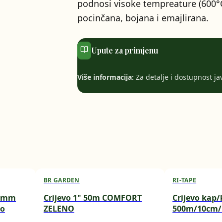
podnosi visoke tempreature (600°C)
pocinčana, bojana i emajlirana.
Upute za primjenu
Više informacija:
Za detalje i dostupnost javi
BR GARDEN
RI-TAPE
-3mm
Crijevo 1" 50m COMFORT
Crijevo kap
to
ZELENO
500m/10cm/