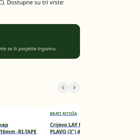
. Dostupne su tri vrste:
te se ili posjetite trgovinu.
BRATI RITOŠA
BRA
/kap
Crijevo LAY FLAT fi 75mm
Cri
16mm -RI-TAPE
PLAVO (3") 4,0 Bara