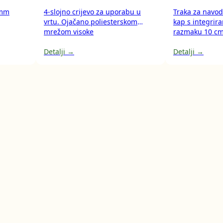
 mm
4-slojno crijevo za uporabu u
Traka za navod
vrtu. Ojačano poliesterskom
kap s integrir
mrežom visoke
razmaku 10 cm
otpornosti. Maksimalni pritisak:
rola 500 m.
21 BAR.
Detalji →
Detalji →