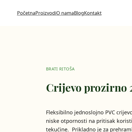
Početna
Proizvodi
O nama
Blog
Kontakt
BRATI RITOŠA
Crijevo prozirn
Fleksibilno jednoslojno PVC crijev
niske otpornosti na pritisak koris
tekućine. Prikladno je za prehram