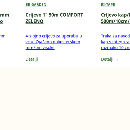
BR GARDEN
RI-TAPE
-3mm
Crijevo 1" 50m COMFORT
Crijevo kap
to
ZELENO
500m/10cm/
 mm
4-slojno crijevo za uporabu u
Traka za navod
vrtu. Ojačano poliesterskom
kap s integrir
mrežom visoke
razmaku 10 cm
otpornosti. Maksimalni pritisak:
rola 500 m.
21 BAR.
Detalji →
Detalji →