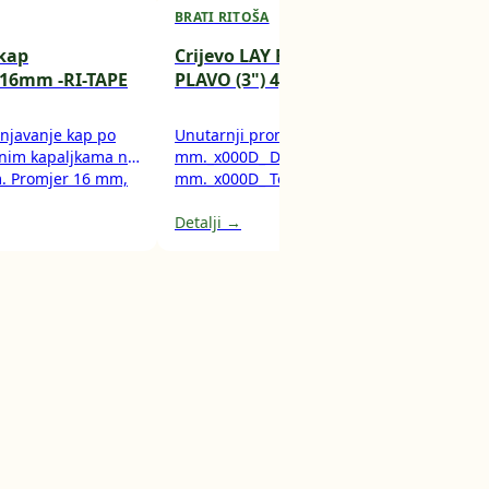
BRATI RITOŠA
BRA
/kap
Crijevo LAY FLAT fi 75mm
Cri
16mm -RI-TAPE
PLAVO (3") 4,0 Bara
Rit
njavanje kap po
Unutarnji promjer 77
Ovo 
anim kapaljkama na
mm._x000D_ Debljina stjenke 1,70
spi
. Promjer 16 mm,
mm._x000D_ Težina 0,53
se k
kg/m._x000D_ Max pritisak 4,0
pret
BARA.
Detalji →
unut
Deta
rebr
pre