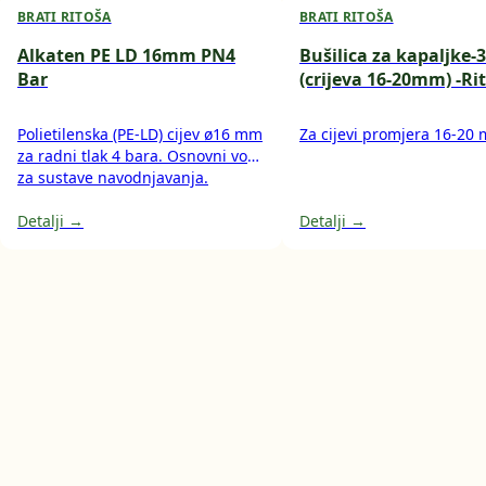
BRATI RITOŠA
BRATI RITOŠA
Alkaten PE LD 16mm PN4
Bušilica za kapaljke
Bar
(crijeva 16-20mm) -Ri
Polietilenska (PE-LD) cijev ø16 mm
Za cijevi promjera 16-20
za radni tlak 4 bara. Osnovni vod
za sustave navodnjavanja.
Detalji →
Detalji →