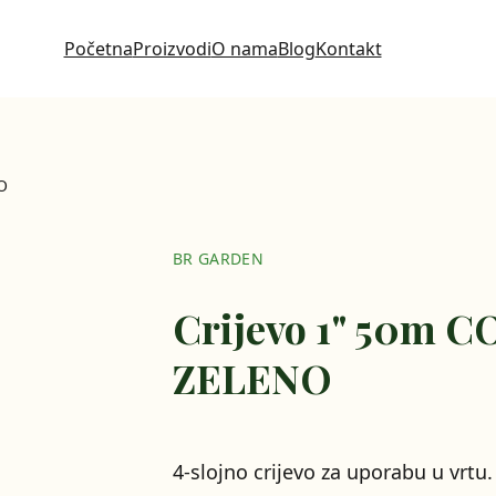
Početna
Proizvodi
O nama
Blog
Kontakt
O
BR GARDEN
Crijevo 1" 50m
ZELENO
4-slojno crijevo za uporabu u vrt