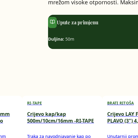
mrežom visoke otpornosti. Maksima
Upute za primjenu
Duljina:
50m
RI-TAPE
BRATI RITOŠA
-3mm
Crijevo kap/kap
Crijevo LAY 
to
500m/10cm/16mm -RI-TAPE
PLAVO (3") 4
 mm
Traka za navodnjavanje kap po
Unutarnji prom