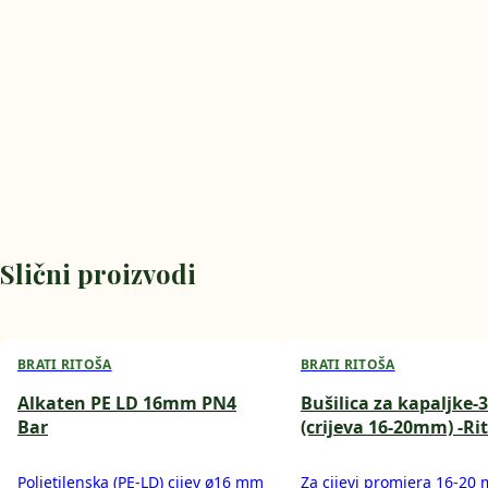
Slični proizvodi
BRATI RITOŠA
BRATI RITOŠA
Alkaten PE LD 16mm PN4
Bušilica za kapaljke
Bar
(crijeva 16-20mm) -Ri
Polietilenska (PE-LD) cijev ø16 mm
Za cijevi promjera 16-20