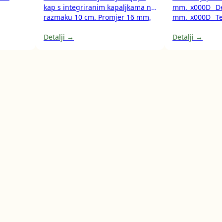
kap s integriranim kapaljkama na
mm._x000D_ Deb
razmaku 10 cm. Promjer 16 mm,
mm._x000D_ Te
rola 500 m.
kg/m._x000D_ M
Detalji →
BARA.
Detalji →