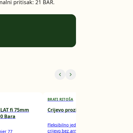
lni pritisak: 21 BAR.
BRATI RITOŠA
BRA
FLAT fi 75mm
Crijevo prozirno 20x25mm
Cri
,0 Bara
Rit
Fleksibilno jednoslojno PVC
crijevo bez armature. Zbog svoje
jer 77
Ovo 