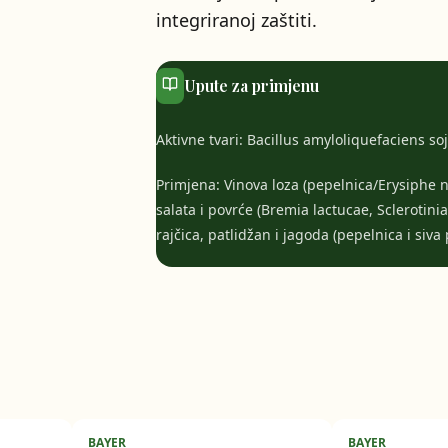
integriranoj zaštiti.
Upute za primjenu
Aktivne tvari: Bacillus amyloliquefaciens so
Primjena: Vinova loza (pepelnica/Erysiphe ne
salata i povrće (Bremia lactucae, Sclerotinia
rajčica, patlidžan i jagoda (pepelnica i siva 
BAYER
BAYER