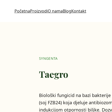
Početna
Proizvodi
O nama
Blog
Kontakt
SYNGENTA
Taegro
Biološki fungicid na bazi bakterije
(soj FZB24) koja djeluje antibiozo
indukcijom otpornosti biljke. Dozv