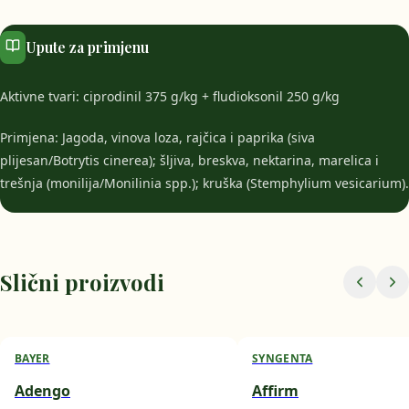
Upute za primjenu
Aktivne tvari: ciprodinil 375 g/kg + fludioksonil 250 g/kg
Primjena: Jagoda, vinova loza, rajčica i paprika (siva
plijesan/Botrytis cinerea); šljiva, breskva, nektarina, marelica i
trešnja (monilija/Monilinia spp.); kruška (Stemphylium vesicarium).
Slični proizvodi
BAYER
SYNGENTA
Adengo
Affirm