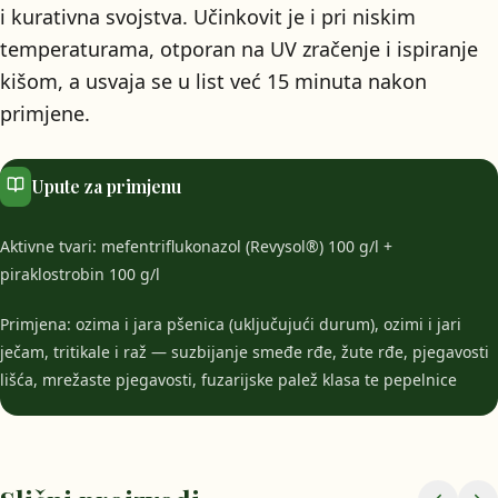
i kurativna svojstva. Učinkovit je i pri niskim
temperaturama, otporan na UV zračenje i ispiranje
kišom, a usvaja se u list već 15 minuta nakon
primjene.
Upute za primjenu
Aktivne tvari: mefentriflukonazol (Revysol®) 100 g/l +
piraklostrobin 100 g/l
Primjena: ozima i jara pšenica (uključujući durum), ozimi i jari
ječam, tritikale i raž — suzbijanje smeđe rđe, žute rđe, pjegavosti
lišća, mrežaste pjegavosti, fuzarijske palež klasa te pepelnice