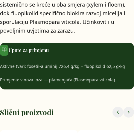
sistemično se kreće u oba smjera (xylem i floem),
dok fluopikolid specifično blokira razvoj micelija i
sporulaciju Plasmopara viticola. Učinkovit i u
povoljnim uvjetima za zarazu.
Upute za primjenu
Aktivne tvari: fosetil-aluminij 726,4 g/kg + fluopikolid 62,5 g/kg
Primjena: vinova loza — plamenjača (Plasmopara viticola)
Slični proizvodi