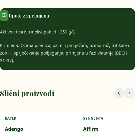
Upute za primjenu
Aktivne tvari: trineksapak-etil 250 g/L
Primjena: Ozima pšenica, ozimi i jari ječam, ozima raž, tritikale i
zob — sprječavanje polijeganja; primjena u fazi vlatanja (BBCH
31–37).
Slični proizvodi
BAYER
SYNGENTA
Adengo
Affirm