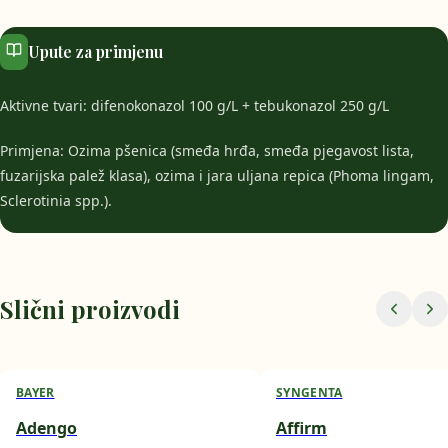
Upute za primjenu
Aktivne tvari: difenokonazol 100 g/L + tebukonazol 250 g/L
Primjena: Ozima pšenica (smeđa hrđa, smeđa pjegavost lista,
fuzarijska palež klasa), ozima i jara uljana repica (Phoma lingam,
Sclerotinia spp.).
Slični proizvodi
BAYER
SYNGENTA
Adengo
Affirm