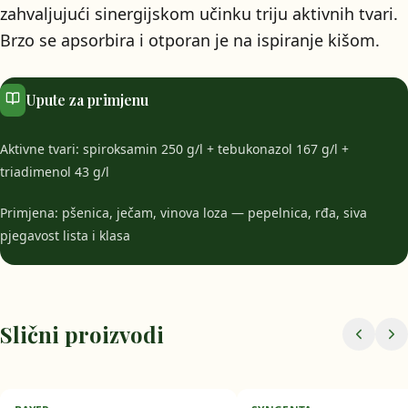
zahvaljujući sinergijskom učinku triju aktivnih tvari.
Brzo se apsorbira i otporan je na ispiranje kišom.
Upute za primjenu
Aktivne tvari: spiroksamin 250 g/l + tebukonazol 167 g/l +
triadimenol 43 g/l
Primjena: pšenica, ječam, vinova loza — pepelnica, rđa, siva
pjegavost lista i klasa
Slični proizvodi