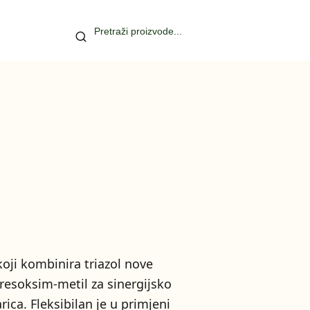
koji kombinira triazol nove
kresoksim-metil za sinergijsko
arica. Fleksibilan je u primjeni