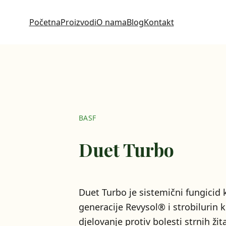
Početna
Proizvodi
O nama
Blog
Kontakt
BASF
Duet Turbo
Duet Turbo je sistemični fungicid 
generacije Revysol® i strobilurin 
djelovanje protiv bolesti strnih žit