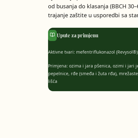
od busanja do klasanja (BBCH 30–6
trajanje zaštite u usporedbi sa st
Upute za primjenu
Aktivne tvari: mefentriflukonazol (Revysol®)
Primjena: ozima i jara pšenica, ozimi i jari 
pepelnice, rđe (smeđa i žuta rđa), mrežaste 
lišća