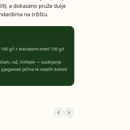
9), a dokazano pruža dulje
andardima na tržištu.
 100 g/l + kresoksim-metil 150 g/l
ječam, raž, tritikale — suzbijanje
pjegavosti ječma te ostalih bolesti