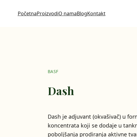
Početna
Proizvodi
O nama
Blog
Kontakt
BASF
Dash
Dash je adjuvant (okvašivač) u for
koncentrata koji se dodaje u tank
poboljšanja prodiranja aktivne tvari