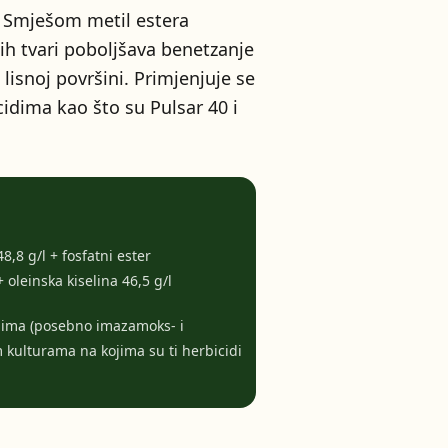
a. Smješom metil estera
nih tvari poboljšava benetzanje
 lisnoj površini. Primjenjuje se
cidima kao što su Pulsar 40 i
8,8 g/l + fosfatni ester
 oleinska kiselina 46,5 g/l
cidima (posebno imazamoks- i
 kulturama na kojima su ti herbicidi