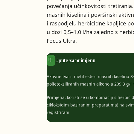
povećanja učinkovitosti tretiranj
masnih kiselina i površinski aktiv
i raspodjelu herbicidne kapljice po
u dozi 0,5–1,0 l/ha zajedno s herbi
Focus Ultra.
Upute za primjenu
Aktivne tvari: metil esteri masnih kiselina 34
polietoksiliranih masnih alkohola 209,3 g/l +
Primjena: koristi se u kombinaciji s herbi
cikloksidim-baziranim preparatima) na svim
registrirani