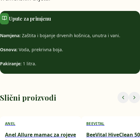
Upute za primjenu
Namjena:
Zaštita i bojanje drvenih košnica, unutra i vani.
Osnova:
Voda, prekrivna boja.
Pakiranje:
1 litra.
Slični proizvodi
ANEL
BEEVITAL
Anel Allure mamac za rojeve
BeeVital HiveClean 5