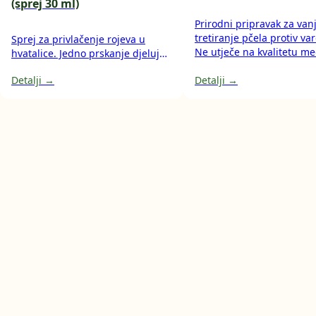
(sprej 30 ml)
Prirodni pripravak za van
tretiranje pčela protiv va
Sprej za privlačenje rojeva u
Ne utječe na kvalitetu me
hvatalice. Jedno prskanje djeluje
voska.
do desetak dana.
Detalji →
Detalji →