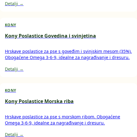
Detalji →
KONY
Kony Poslastice Govedina i svinjetina
Hrskave poslastice za pse s goveđim i svinjskim mesom (35%).
Obogaćene Omega 3-6-9, idealne za nagrađivanje i dresuru.
Detalji →
KONY
Kony Poslastice Morska riba
Hrskave poslastice za pse s morskom ribom. Obogaćene
Omega 3-6-9, idealne za nagrađivanje i dresuru.
Detalji →