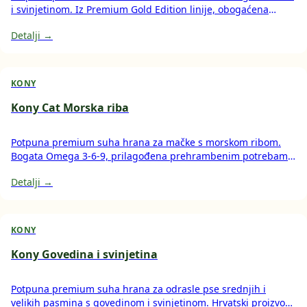
i svinjetinom. Iz Premium Gold Edition linije, obogaćena
Omega 3-6-9. Bez soje i krumpira.
Detalji →
KONY
Kony Cat Morska riba
Potpuna premium suha hrana za mačke s morskom ribom.
Bogata Omega 3-6-9, prilagođena prehrambenim potrebama
mačaka. Bez soje i krumpira.
Detalji →
KONY
Kony Govedina i svinjetina
Potpuna premium suha hrana za odrasle pse srednjih i
velikih pasmina s govedinom i svinjetinom. Hrvatski proizvod