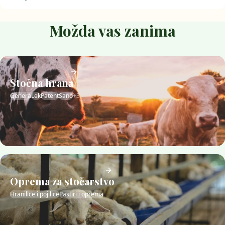
Možda vas zanima
Stočna hrana
Genera
Lek
Patent
Sano
+
3
Oprema za stočarstvo
Hranilice i pojilice
Pastiri i oprema