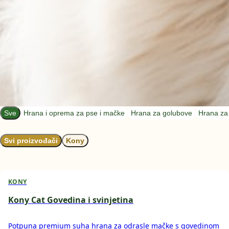
Sve
Hrana i oprema za pse i mačke
Hrana za golubove
Hrana za 
Svi proizvođači
Kony
KONY
Kony Cat Govedina i svinjetina
Potpuna premium suha hrana za odrasle mačke s govedinom