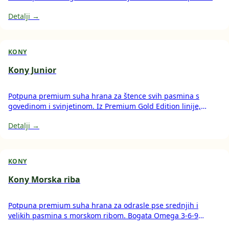
iz Premium Gold Edition linije, obogaćen Omega 3-6-9
Detalji →
masnim kiselinama, bez soje i krumpira.
KONY
Kony Junior
Potpuna premium suha hrana za štence svih pasmina s
govedinom i svinjetinom. Iz Premium Gold Edition linije,
obogaćena Omega 3-6-9 za pravilan rast i razvoj. Bez soje i
Detalji →
krumpira.
KONY
Kony Morska riba
Potpuna premium suha hrana za odrasle pse srednjih i
velikih pasmina s morskom ribom. Bogata Omega 3-6-9
masnim kiselinama, lako probavljiva, bez soje i krumpira.