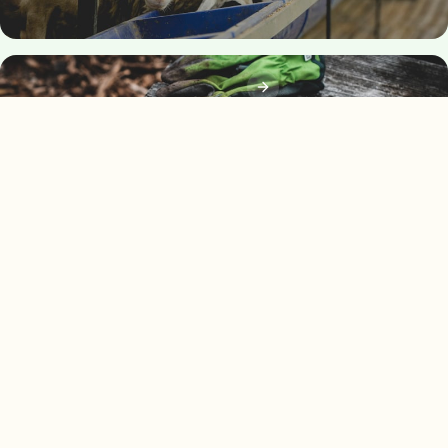
Vrt i okućnica
Čizme
Lampioni
Mreže i cerade
Nit za košnju
+
5
Sve kategorije
Oroz PHARM
Poljoprivredne ljekarne
Vaš pouzdan partner u poljoprivredi od 1998. godine. Preko