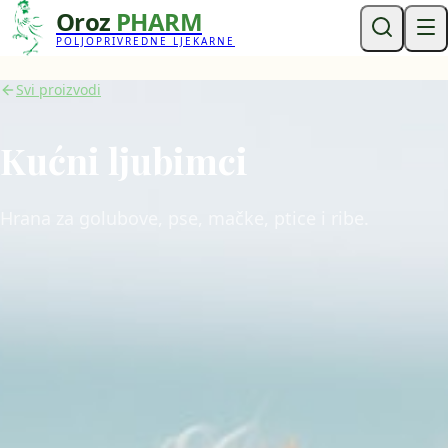
Oroz
PHARM
POLJOPRIVREDNE LJEKARNE
Svi proizvodi
Kućni ljubimci
Hrana za golubove, pse, mačke, ptice i ribe.