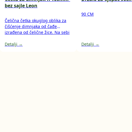
bez sajle Leon
90 CM
Čelična četka okuglog oblika za
čišćenje dimnjaka od čađe
izrađena od čelične žice. Na sebi
ima navoj (M12) koji je predviđen
za spajanje na sajlu ili čak na
Detalji →
Detalji →
električnu bušilicu (pritom treba
biti niska brzina motora).
Dostupna u različitim
promjerima.