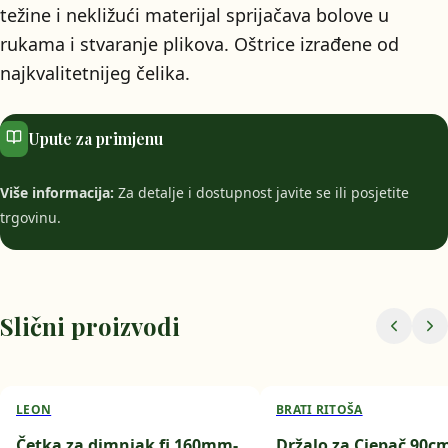
težine i nekližući materijal sprijačava bolove u
rukama i stvaranje plikova. Oštrice izrađene od
najkvalitetnijeg čelika.
Upute za primjenu
Više informacija:
Za detalje i dostupnost javite se ili posjetite
trgovinu.
Slični proizvodi
LEON
BRATI RITOŠA
Četka za dimnjak fi 160mm-
Držalo za Cjepač 90c