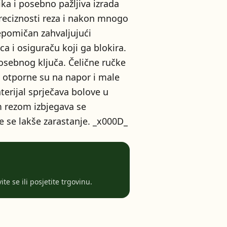
ika i posebno pažljiva izrada
 preciznosti reza i nakon mnogo
 nepomičan zahvaljujući
 i osiguraču koji ga blokira.
osebnog ključa. Čelične ručke
 otporne su na napor i male
terijal sprječava bolove u
m rezom izbjegava se
e se lakše zarastanje. _x000D_
te se ili posjetite trgovinu.