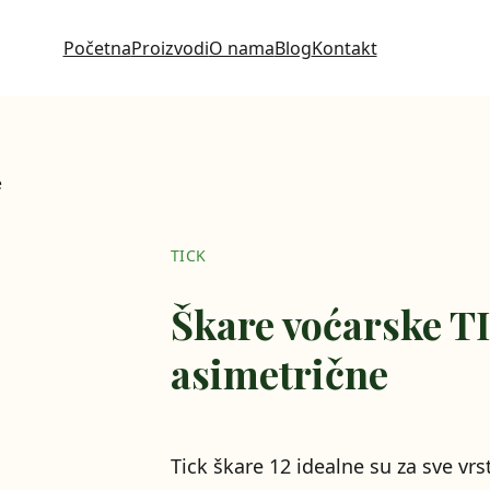
Početna
Proizvodi
O nama
Blog
Kontakt
e
TICK
Škare voćarske T
asimetrične
Tick škare 12 idealne su za sve vrs