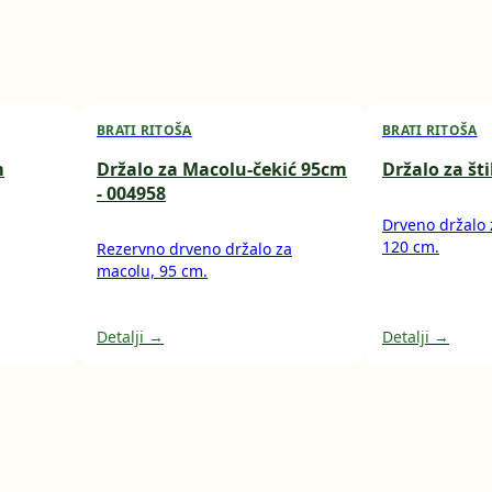
BRATI RITOŠA
BRATI RITOŠA
m
Držalo za Macolu-čekić 95cm
Držalo za š
- 004958
Drveno držalo z
120 cm.
Rezervno drveno držalo za
macolu, 95 cm.
Detalji →
Detalji →