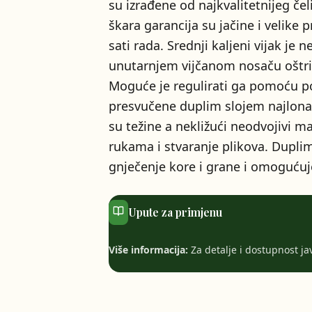
su izrađene od najkvalitetnijeg čel
škara garancija su jačine i velike
sati rada. Srednji kaljeni vijak je
unutarnjem vijčanom nosaču oštrica
Moguće je regulirati ga pomoću p
presvučene duplim slojem najlona
su težine a nekližući neodvojivi ma
rukama i stvaranje plikova. Dupli
gnječenje kore i grane i omogućuj
Upute za primjenu
Više informacija:
Za detalje i dostupnost javi