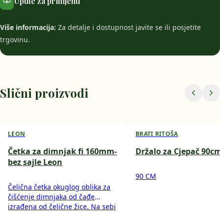
Upute za primjenu
Više informacija:
Za detalje i dostupnost javite se ili posjetite
trgovinu.
Slični proizvodi
LEON
BRATI RITOŠA
Četka za dimnjak fi 160mm-
Držalo za Cjepač 90c
bez sajle Leon
90 CM
Čelična četka okuglog oblika za
čišćenje dimnjaka od čađe
izrađena od čelične žice. Na sebi
ima navoj (M12) koji je predviđen