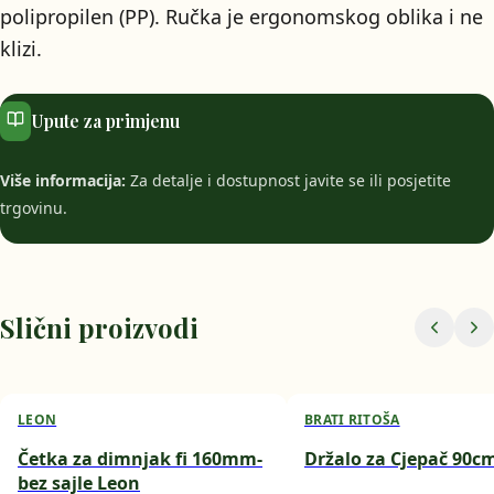
polipropilen (PP). Ručka je ergonomskog oblika i ne
klizi.
Upute za primjenu
Više informacija:
Za detalje i dostupnost javite se ili posjetite
trgovinu.
Slični proizvodi
LEON
BRATI RITOŠA
Četka za dimnjak fi 160mm-
Držalo za Cjepač 90c
bez sajle Leon