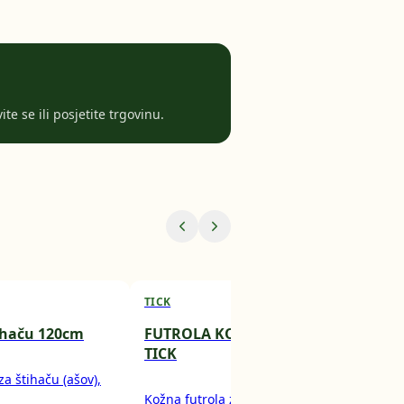
te se ili posjetite trgovinu.
TICK
BR 
tihaču 120cm
FUTROLA KOŽNA ZA ŠKARE
Gra
TICK
Zel
a štihaču (ašov),
Kožna futrola za TICK voćarske
Ove 