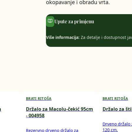
okopavanje i obradu vrta.
Upute za primjenu
Više informacija:
Za detalje i dostupnost javi
BRATI RITOŠA
BRATI RITOŠA
m
Držalo za Macolu-čekić 95cm
Držalo za š
- 004958
Drveno držalo z
120 cm.
Rezervno drveno držalo za