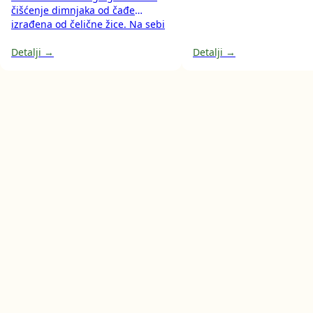
čišćenje dimnjaka od čađe
izrađena od čelične žice. Na sebi
ima navoj (M12) koji je predviđen
za spajanje na sajlu ili čak na
Detalji →
Detalji →
električnu bušilicu (pritom treba
biti niska brzina motora).
Dostupna u različitim
promjerima.