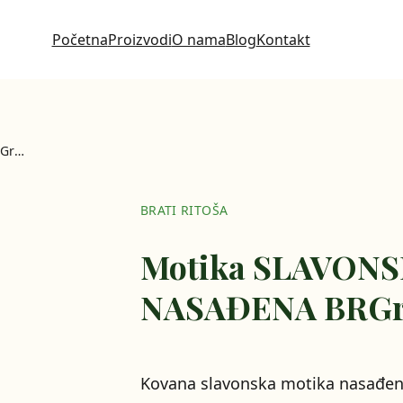
Početna
Proizvodi
O nama
Blog
Kontakt
Motika SLAVONSKA KOVANA NASAĐENA BRGraden
BRATI RITOŠA
Motika SLAVON
NASAĐENA BRGr
Kovana slavonska motika nasađena